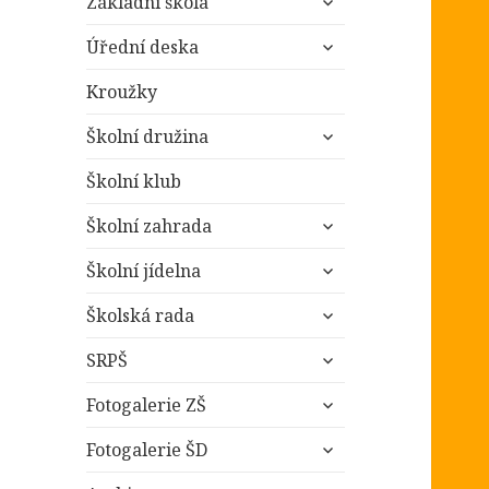
Základní škola
podřazené
zobrazit
položky
Úřední deska
podřazené
položky
Kroužky
zobrazit
Školní družina
podřazené
položky
Školní klub
zobrazit
Školní zahrada
podřazené
zobrazit
položky
Školní jídelna
podřazené
zobrazit
položky
Školská rada
podřazené
zobrazit
položky
SRPŠ
podřazené
zobrazit
položky
Fotogalerie ZŠ
podřazené
zobrazit
položky
Fotogalerie ŠD
podřazené
zobrazit