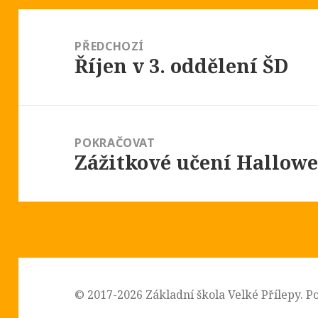
Navigace
pro
PŘEDCHOZÍ
Říjen v 3. oddělení ŠD
příspěvek
Předchozí
příspěvek:
POKRAČOVAT
Zážitkové učení Hallowee
Následující
příspěvek:
© 2017-2026
Základní škola Velké Přílepy
.
P