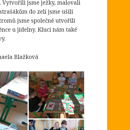
 Vytvořili jsme ježky, malovali
strašákům do zelí jsme ušili
stromů jsme společně utvořili
ěnce u jídelny. Kluci nám také
vy.
haela Blažková