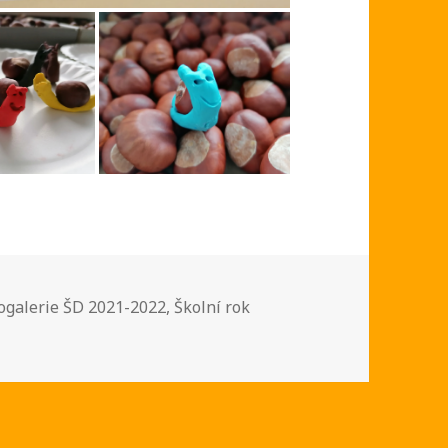
riky:
ogalerie ŠD 2021-2022
,
Školní rok