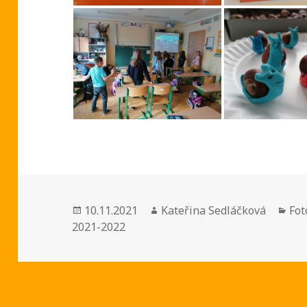
Publikováno:
Autor:
Rub
10.11.2021
Kateřina Sedláčková
Fot
2021-2022