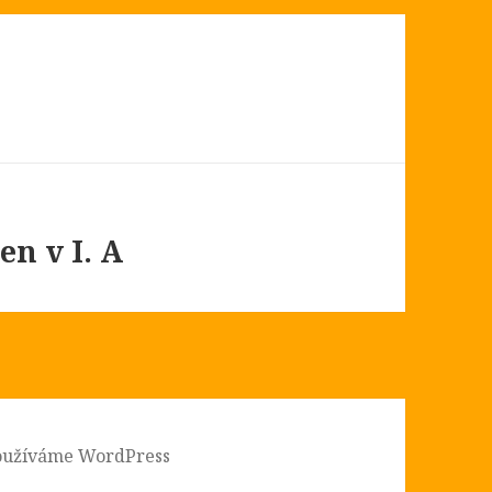
n v I. A
oužíváme WordPress