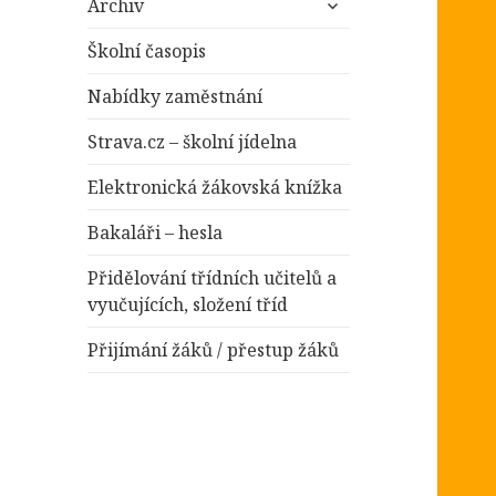
položky
Archiv
podřazené
položky
Školní časopis
Nabídky zaměstnání
Strava.cz – školní jídelna
Elektronická žákovská knížka
Bakaláři – hesla
Přidělování třídních učitelů a
vyučujících, složení tříd
Přijímání žáků / přestup žáků