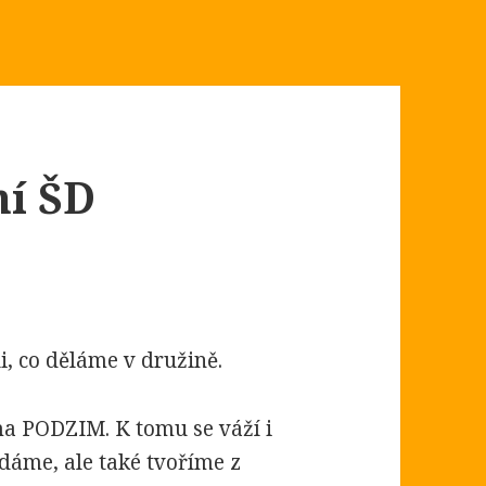
ní ŠD
, co děláme v družině.
ma PODZIM. K tomu se váží i
ídáme, ale také tvoříme z