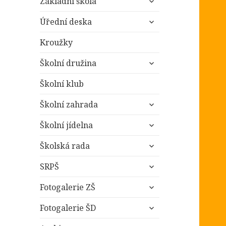
Základní škola
podřazené
zobrazit
položky
Úřední deska
podřazené
položky
Kroužky
zobrazit
Školní družina
podřazené
položky
Školní klub
zobrazit
Školní zahrada
podřazené
zobrazit
položky
Školní jídelna
podřazené
zobrazit
položky
Školská rada
podřazené
zobrazit
položky
SRPŠ
podřazené
zobrazit
položky
Fotogalerie ZŠ
podřazené
zobrazit
položky
Fotogalerie ŠD
podřazené
zobrazit