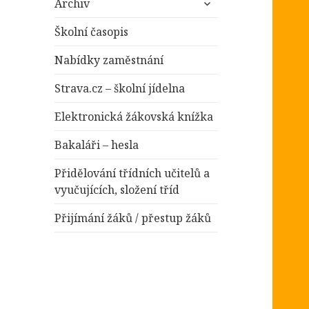
položky
Archiv
podřazené
položky
Školní časopis
Nabídky zaměstnání
Strava.cz – školní jídelna
Elektronická žákovská knížka
Bakaláři – hesla
Přidělování třídních učitelů a
vyučujících, složení tříd
Přijímání žáků / přestup žáků