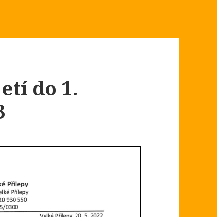
etí do 1.
3