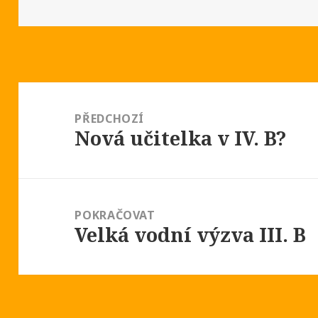
Navigace
pro
PŘEDCHOZÍ
Nová učitelka v IV. B?
příspěvek
Předchozí
příspěvek:
POKRAČOVAT
Velká vodní výzva III. B
Následující
příspěvek: