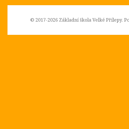
© 2017-2026
Základní škola Velké Přílepy
.
P