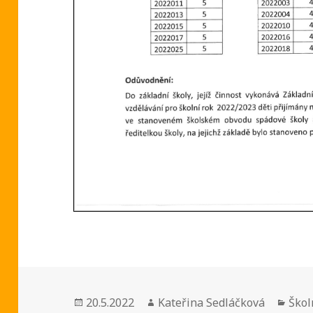
Publikováno:
Autor:
Rubr
20.5.2022
Kateřina Sedláčková
Škol