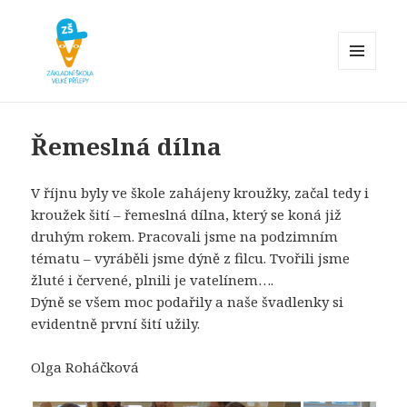
MENU
A
Základní škola Velké Přílepy
WIDGETY
Řemeslná dílna
V říjnu byly ve škole zahájeny kroužky, začal tedy i
kroužek šití – řemeslná dílna, který se koná již
druhým rokem. Pracovali jsme na podzimním
tématu – vyráběli jsme dýně z filcu. Tvořili jsme
žluté i červené, plnili je vatelínem….
Dýně se všem moc podařily a naše švadlenky si
evidentně první šití užily.
Olga Roháčková