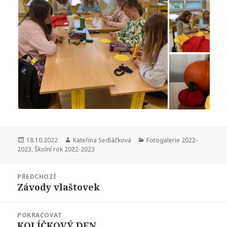
Publikováno:
Autor:
Rubriky:
18.10.2022
Kateřina Sedláčková
Fotogalerie 2022-
2023
,
Školní rok 2022-2023
Navigace
PŘEDCHOZÍ
pro
Závody vlaštovek
Předchozí
příspěvek
příspěvek:
POKRAČOVAT
KOLÍČKOVÝ DEN
Následující