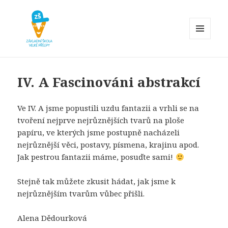
MENU
A
Základní škola Velké Přílepy
WIDGETY
IV. A Fascinováni abstrakcí
Ve IV. A jsme popustili uzdu fantazii a vrhli se na
tvoření nejprve nejrůznějších tvarů na ploše
papíru, ve kterých jsme postupně nacházeli
nejrůznější věci, postavy, písmena, krajinu apod.
Jak pestrou fantazii máme, posuďte sami!
Stejně tak můžete zkusit hádat, jak jsme k
nejrůznějším tvarům vůbec přišli.
Alena Dědourková