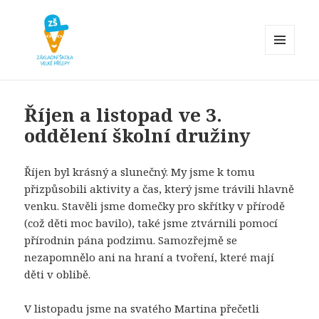
MENU
A
Základní škola Velké Přílepy
WIDGETY
Říjen a listopad ve 3.
oddělení školní družiny
Říjen byl krásný a slunečný. My jsme k tomu
přizpůsobili aktivity a čas, který jsme trávili hlavně
venku. Stavěli jsme domečky pro skřítky v přírodě
(což děti moc bavilo), také jsme ztvárnili pomocí
přírodnin pána podzimu. Samozřejmě se
nezapomnělo ani na hraní a tvoření, které mají
děti v oblibě.
V listopadu jsme na svatého Martina přečetli