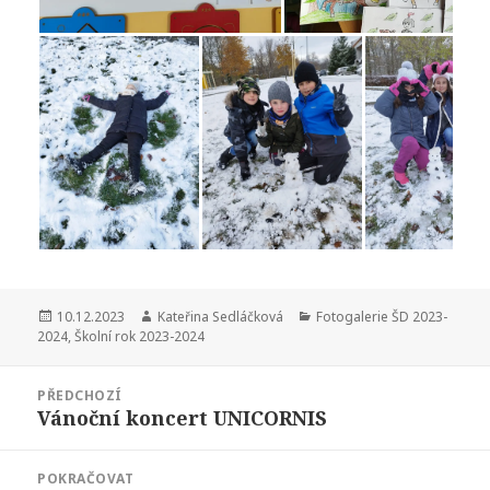
Publikováno:
Autor:
Rubriky:
10.12.2023
Kateřina Sedláčková
Fotogalerie ŠD 2023-
2024
,
Školní rok 2023-2024
Navigace
PŘEDCHOZÍ
pro
Vánoční koncert UNICORNIS
Předchozí
příspěvek
příspěvek:
POKRAČOVAT