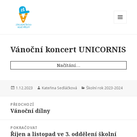
MENU
A
Základní škola Velké Přílepy
WIDGETY
Vánoční koncert UNICORNIS
Načítání…
Publikováno:
Autor:
Rubriky:
1.12.2023
Kateřina Sedláčková
Školní rok 2023-2024
Navigace
PŘEDCHOZÍ
pro
Vánoční dílny
Předchozí
příspěvek
příspěvek:
POKRAČOVAT
Říjen a listopad ve 3. oddělení školní
Následující