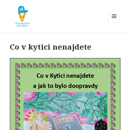
MENU
A
Základní škola Velké Přílepy
WIDGETY
Co v kytici nenajdete