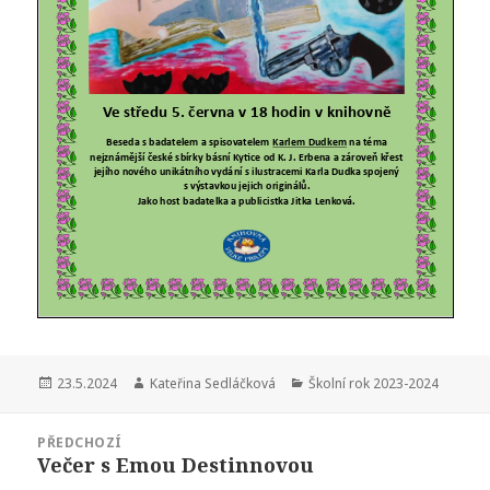
Publikováno:
Autor:
Rubriky:
23.5.2024
Kateřina Sedláčková
Školní rok 2023-2024
Navigace
PŘEDCHOZÍ
pro
Večer s Emou Destinnovou
Předchozí
příspěvek