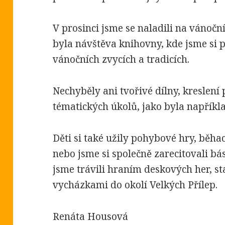
V prosinci jsme se naladili na vánoč
byla návštěva knihovny, kde jsme si 
vánočních zvycích a tradicích.
Nechyběly ani tvořivé dílny, kreslení 
tématických úkolů, jako byla napříkl
Děti si také užily pohybové hry, běha
nebo jsme si společně zarecitovali bá
jsme trávili hraním deskových her, s
vycházkami do okolí Velkých Přílep.
Renáta Housová