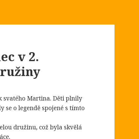
ec v 2.
družiny
k svatého Martina. Děti plnily
ly se o legendě spojené s tímto
celou družinu, což byla skvělá
áce.