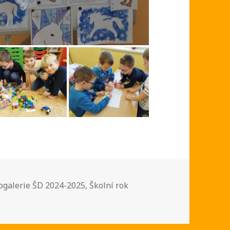
riky:
ogalerie ŠD 2024-2025
,
Školní rok