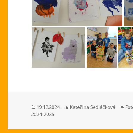
Publikováno:
Autor:
Rub
19.12.2024
Kateřina Sedláčková
Fot
2024-2025