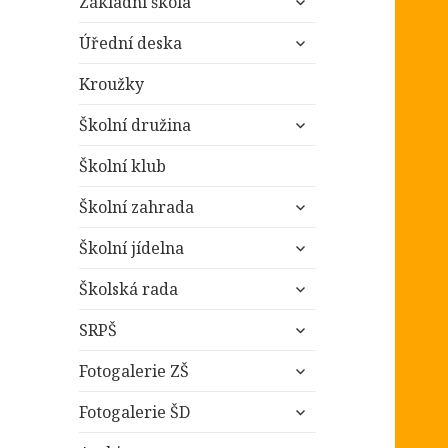
Základní škola
podřazené
zobrazit
položky
Úřední deska
podřazené
položky
Kroužky
zobrazit
Školní družina
podřazené
položky
Školní klub
zobrazit
Školní zahrada
podřazené
zobrazit
položky
Školní jídelna
podřazené
zobrazit
položky
Školská rada
podřazené
zobrazit
položky
SRPŠ
podřazené
zobrazit
položky
Fotogalerie ZŠ
podřazené
zobrazit
položky
Fotogalerie ŠD
podřazené
zobrazit