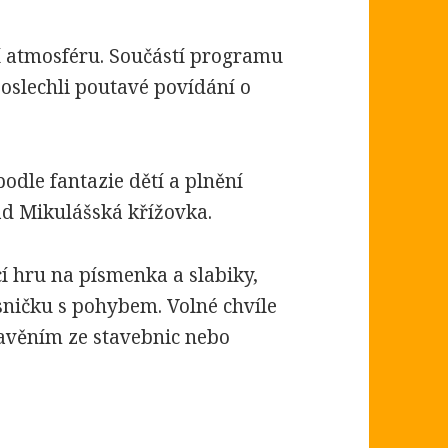
ní atmosféru. Součástí programu
poslechli poutavé povídání o
podle fantazie dětí a plnění
ad Mikulášská křížovka.
cí hru na písmenka a slabiky,
sničku s pohybem. Volné chvíle
tavěním ze stavebnic nebo