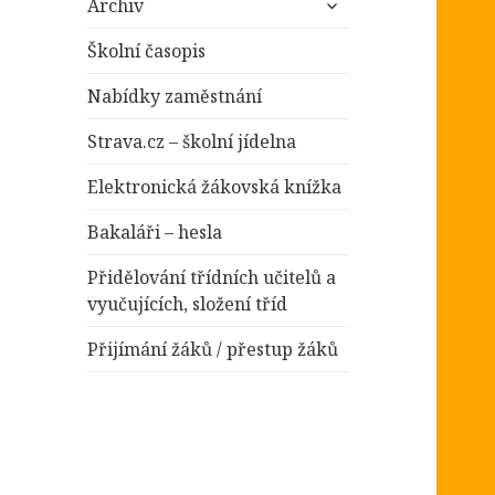
položky
Archiv
podřazené
položky
Školní časopis
Nabídky zaměstnání
Strava.cz – školní jídelna
Elektronická žákovská knížka
Bakaláři – hesla
Přidělování třídních učitelů a
vyučujících, složení tříd
Přijímání žáků / přestup žáků