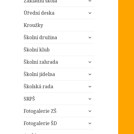
Základní škola
podřazené
zobrazit
položky
Úřední deska
podřazené
položky
Kroužky
zobrazit
Školní družina
podřazené
položky
Školní klub
zobrazit
Školní zahrada
podřazené
zobrazit
položky
Školní jídelna
podřazené
zobrazit
položky
Školská rada
podřazené
zobrazit
položky
SRPŠ
podřazené
zobrazit
položky
Fotogalerie ZŠ
podřazené
zobrazit
položky
Fotogalerie ŠD
podřazené
zobrazit