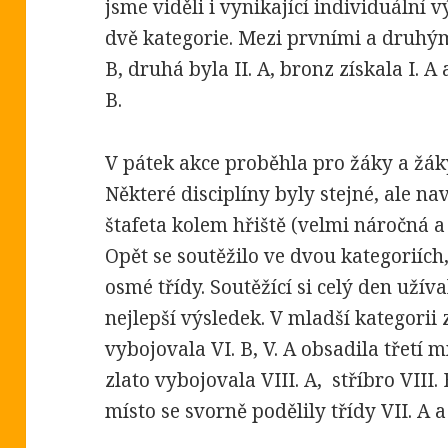
jsme viděli i vynikající individuální 
dvě kategorie. Mezi prvními a druhými
B, druhá byla II. A, bronz získala I. A 
B.
V pátek akce proběhla pro žáky a žák
Některé disciplíny byly stejné, ale na
štafeta kolem hřiště (velmi náročná a 
Opět se soutěžilo ve dvou kategoriích,
osmé třídy. Soutěžící si celý den užíval
nejlepší výsledek. V mladší kategorii z
vybojovala VI. B, V. A obsadila třetí mí
zlato vybojovala VIII. A, stříbro VIII. 
místo se svorně podělily třídy VII. A a 