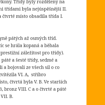
výkony. Třídy byly rozděleny na
 třídami byla nejúspěšnější II.
a čtvrté místo obsadila třída I.
yně pátých až osmých tříd.
víc se hrála kopaná a běhala
prestižní záležitost pro třídy).
 páté a šesté třídy, sedmé a
i a bojovali ze všech sil o co
vítězila VI. A, stříbro
sto, čtvrtá byla V. B. Ve starších
B, bronz VIII. C a o čtvrté a páté
VII. B.