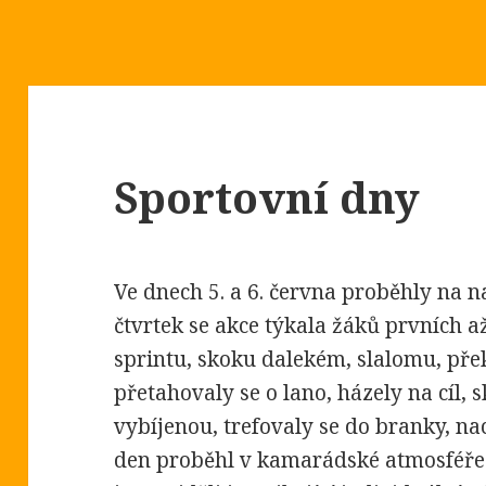
Sportovní dny
Ve dnech 5. a 6. června proběhly na n
čtvrtek se akce týkala žáků prvních až
sprintu, skoku dalekém, slalomu, pře
přetahovaly se o lano, házely na cíl, 
vybíjenou, trefovaly se do branky, na
den proběhl v kamarádské atmosféře 