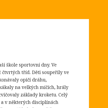
aší škole sportovní dny. Ve
 čtvrtých tříd. Děti soupeřily ve
konávaly opičí dráhu,
skákaly na velkých míčích, hrály
cvičovaly základy kroketu. Celý
a v některých disciplínách