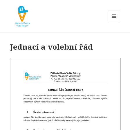
MENU
A
Základní škola Velké Přílepy
WIDGETY
Jednací a volební řád