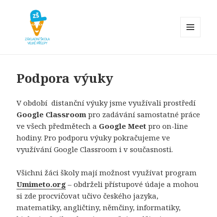
MENU
A
Základní škola Velké Přílepy
WIDGETY
Podpora výuky
V období distanční výuky jsme využívali prostředí
Google Classroom
pro zadávání samostatné práce
ve všech předmětech a
Google Meet
pro on-line
hodiny. Pro podporu výuky pokračujeme ve
využívání Google Classroom i v současnosti.
Všichni žáci školy mají možnost využívat program
Umimeto.org
– obdrželi přístupové údaje a mohou
si zde procvičovat učivo českého jazyka,
matematiky, angličtiny, němčiny, informatiky,