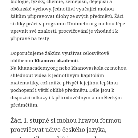
biologie, fyziky, chemie, zeměpisu, dějepisu a
občanské výchovy. Jednotliví vyučující mohou
žákům připravovat úlohy ze svých předmětů. Žáci
si díky práci v programu Umimeto.org mohou lépe
upevnit své znalosti, procvičování je vhodné i k
přípravě na testy.
Doporučujeme žákům využívat celosvětově
oblíbenou
Khanovu akademii
.
Na
khanacademy.org
nebo
khanovaskola.cz
mohou
shlédnout videa k jednotlivým kapitolám
matematiky, což může přispět k jejímu lepšímu
pochopení i větší oblibě předmětu. Dále jsou k
dispozici odkazy i k přírodovědným a uměleckým
předmětům.
Žáci 1. stupně si mohou hravou formou
procvičovat učivo českého jazyka,