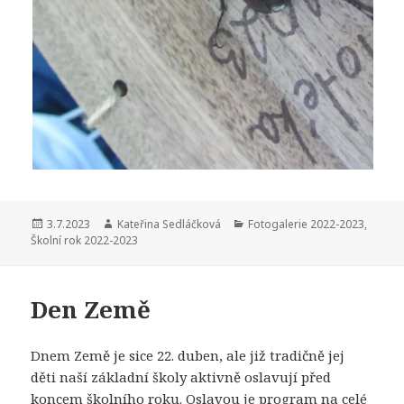
Publikováno:
Autor:
Rubriky:
3.7.2023
Kateřina Sedláčková
Fotogalerie 2022-2023
,
Školní rok 2022-2023
Den Země
Dnem Země je sice 22. duben, ale již tradičně jej
děti naší základní školy aktivně oslavují před
koncem školního roku. Oslavou je program na celé