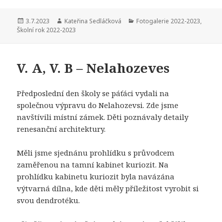
Publikováno:
Autor:
Rubriky:
3.7.2023
Kateřina Sedláčková
Fotogalerie 2022-2023
,
Školní rok 2022-2023
V. A, V. B – Nelahozeves
Předposlední den školy se páťáci vydali na
společnou výpravu do Nelahozevsi. Zde jsme
navštívili místní zámek. Děti poznávaly detaily
renesanční architektury.
Měli jsme sjednánu prohlídku s průvodcem
zaměřenou na tamní kabinet kuriozit. Na
prohlídku kabinetu kuriozit byla navázána
výtvarná dílna, kde děti měly příležitost vyrobit si
svou dendrotéku.