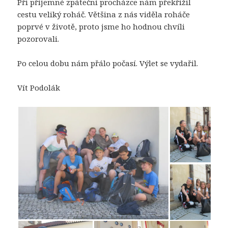
Při příjemné zpáteční procházce nám překřížil
cestu veliký roháč. Většina z nás viděla roháče
poprvé v životě, proto jsme ho hodnou chvíli
pozorovali.
Po celou dobu nám přálo počasí. Výlet se vydařil.
Vít Podolák