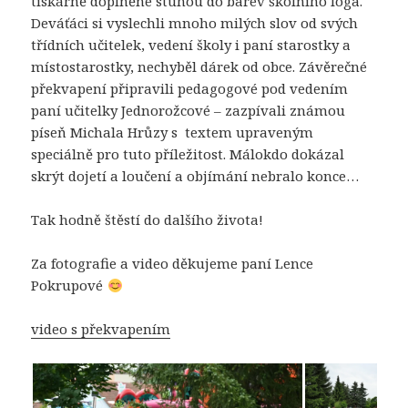
tiskárně doplněné stuhou do barev školního loga.
Deváťáci si vyslechli mnoho milých slov od svých
třídních učitelek, vedení školy i paní starostky a
místostarostky, nechyběl dárek od obce. Závěrečné
překvapení připravili pedagogové pod vedením
paní učitelky Jednorožcové – zazpívali známou
píseň Michala Hrůzy s textem upraveným
speciálně pro tuto příležitost. Málokdo dokázal
skrýt dojetí a loučení a objímání nebralo konce…
Tak hodně štěstí do dalšího života!
Za fotografie a video děkujeme paní Lence
Pokrupové
video s překvapením