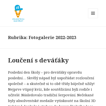
MENU
A
Základní škola Velké Přílepy
WIDGETY
Rubrika:
Fotogalerie 2022-2023
Loučení s deváťáky
Poslední den školy – pro deváťáky opravdu
poslední… Skvělý nápad byl uspořádat rozloučení
společně – a skutečně si to obě třídy báječně užily!
Nejprve vtipný kvíz, kde soutěžícími byli rodiče i
učitelé. Následovalo tradiční šerpování. Nečekané
byly absolventské medaile vytisknuté na školní 3D