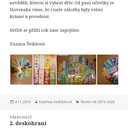
nevěděli, kterou si vybrat dřív. Od paní učitelky ze
Slovenska víme, že i naše záložky byly velmi
krásné a povedené.
Určitě se příští rok zase zapojíme.
Zuzana Švihlová
Publikováno:
Autor:
Rubriky:
4.11.2019
Kateřina Sedláčková
Školní rok 2019-2020
Navigace
PŘEDCHOZÍ
pro
2. deskohraní
Předchozí
příspěvek