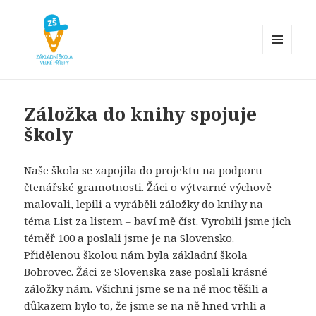
MENU
A
Základní škola Velké Přílepy
WIDGETY
Záložka do knihy spojuje
školy
Naše škola se zapojila do projektu na podporu
čtenářské gramotnosti. Žáci o výtvarné výchově
malovali, lepili a vyráběli záložky do knihy na
téma List za listem – baví mě číst. Vyrobili jsme jich
téměř 100 a poslali jsme je na Slovensko.
Přidělenou školou nám byla základní škola
Bobrovec. Žáci ze Slovenska zase poslali krásné
záložky nám. Všichni jsme se na ně moc těšili a
důkazem bylo to, že jsme se na ně hned vrhli a