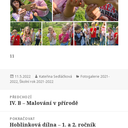
11
Publikováno:
Autor:
Rubriky:
11.5.2022
Kateřina Sedláčková
Fotogalerie 2021-
2022
,
Školní rok 2021-2022
Navigace
PŘEDCHOZÍ
pro
IV. B – Malování v přírodě
Předchozí
příspěvek
příspěvek:
POKRAČOVAT
Hoblinková dílna – 1. a 2. ročník
Následující