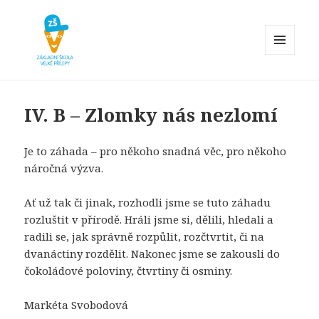
MENU
A
Základní škola Velké Přílepy
WIDGETY
IV. B – Zlomky nás nezlomí
Je to záhada – pro někoho snadná věc, pro někoho
náročná výzva.
Ať už tak či jinak, rozhodli jsme se tuto záhadu
rozluštit v přírodě. Hráli jsme si, dělili, hledali a
radili se, jak správně rozpůlit, rozčtvrtit, či na
dvanáctiny rozdělit. Nakonec jsme se zakousli do
čokoládové poloviny, čtvrtiny či osminy.
Markéta Svobodová