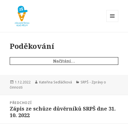
MENU
A
Základní škola Velké Přílepy
WIDGETY
Poděkování
Načítání…
Publikováno:
Autor:
Rubriky:
1.12.2022
Kateřina Sedláčková
SRPŠ - Zprávy o
činnosti
Navigace
PŘEDCHOZÍ
pro
Zápis ze schůze důvěrníků SRPŠ dne 31.
Předchozí
příspěvek
10. 2022
příspěvek: