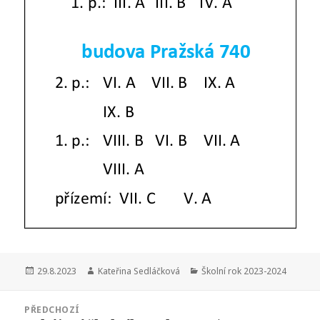
Publikováno:
Autor:
Rubriky:
29.8.2023
Kateřina Sedláčková
Školní rok 2023-2024
Navigace
PŘEDCHOZÍ
pro