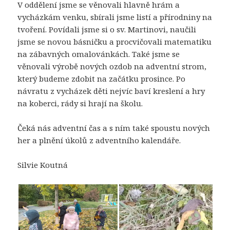
V oddělení jsme se věnovali hlavně hrám a
vycházkám venku, sbírali jsme listí a přírodniny na
tvoření. Povídali jsme si o sv. Martinovi, naučili
jsme se novou básničku a procvičovali matematiku
na zábavných omalovánkách. Také jsme se
věnovali výrobě nových ozdob na adventní strom,
který budeme zdobit na začátku prosince. Po
návratu z vycházek děti nejvíc baví kreslení a hry
na koberci, rády si hrají na školu.
Čeká nás adventní čas a s ním také spoustu nových
her a plnění úkolů z adventního kalendáře.
Silvie Koutná