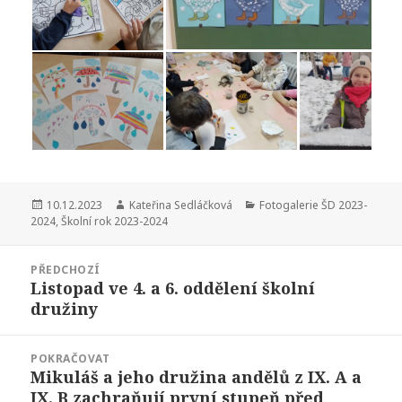
Publikováno:
Autor:
Rubriky:
10.12.2023
Kateřina Sedláčková
Fotogalerie ŠD 2023-
2024
,
Školní rok 2023-2024
Navigace
PŘEDCHOZÍ
pro
Listopad ve 4. a 6. oddělení školní
Předchozí
příspěvek
družiny
příspěvek:
POKRAČOVAT
Mikuláš a jeho družina andělů z IX. A a
Následující
IX. B zachraňují první stupeň před
příspěvek: