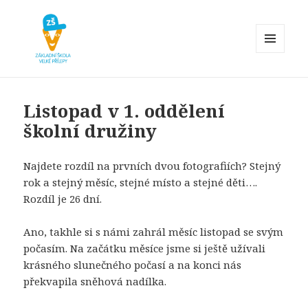
MENU
A
Základní škola Velké Přílepy
WIDGETY
Listopad v 1. oddělení
školní družiny
Najdete rozdíl na prvních dvou fotografiích? Stejný
rok a stejný měsíc, stejné místo a stejné děti….
Rozdíl je 26 dní.
Ano, takhle si s námi zahrál měsíc listopad se svým
počasím. Na začátku měsíce jsme si ještě užívali
krásného slunečného počasí a na konci nás
překvapila sněhová nadílka.