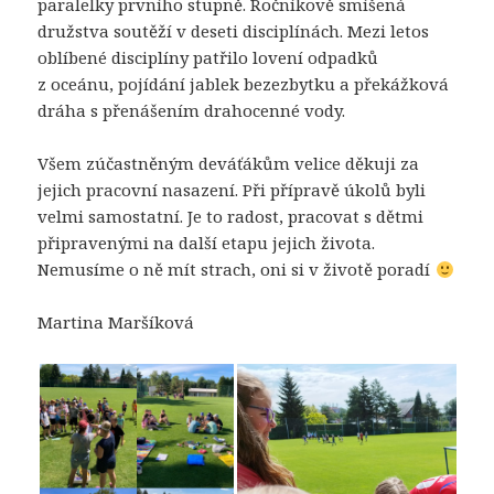
paralelky prvního stupně. Ročníkově smíšená
družstva soutěží v deseti disciplínách. Mezi letos
oblíbené disciplíny patřilo lovení odpadků
z oceánu, pojídání jablek bezezbytku a překážková
dráha s přenášením drahocenné vody.
Všem zúčastněným deváťákům velice děkuji za
jejich pracovní nasazení. Při přípravě úkolů byli
velmi samostatní. Je to radost, pracovat s dětmi
připravenými na další etapu jejich života.
Nemusíme o ně mít strach, oni si v životě poradí
Martina Maršíková