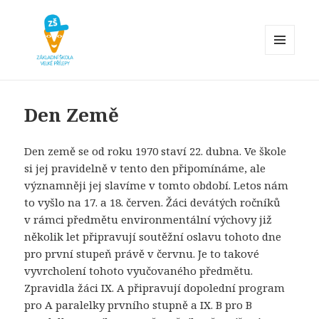
MENU
A
Základní škola Velké Přílepy
WIDGETY
Den Země
Den země se od roku 1970 staví 22. dubna. Ve škole
si jej pravidelně v tento den připomínáme, ale
významněji jej slavíme v tomto období. Letos nám
to vyšlo na 17. a 18. červen. Žáci devátých ročníků
v rámci předmětu environmentální výchovy již
několik let připravují soutěžní oslavu tohoto dne
pro první stupeň právě v červnu. Je to takové
vyvrcholení tohoto vyučovaného předmětu.
Zpravidla žáci IX. A připravují dopolední program
pro A paralelky prvního stupně a IX. B pro B