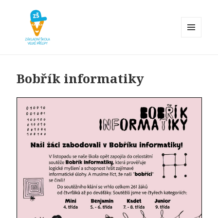
MENU
A
Základní škola Velké Přílepy
WIDGETY
Bobřík informatiky