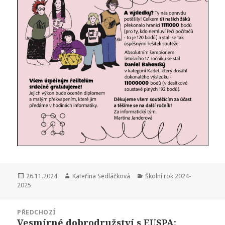
Publikováno:
Autor:
Rubriky:
26.11.2024
Kateřina Sedláčková
Školní rok 2024-
2025
Navigace
PŘEDCHOZÍ
pro
Vesmírné dobrodružství s EUSPA:
Předchozí