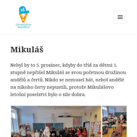
MENU
A
Základní škola Velké Přílepy
WIDGETY
Mikuláš
Nebyl by to 5. prosinec, kdyby do tříd za dětmi 1.
stupně nepřišel Mikuláš se svou početnou družinou
andělů a čertů. Nikdo se nemusel bát, neboť andělé
na nikoho čerty nepustili, protože Mikulášovo
letošní poselství bylo o síle dobra.