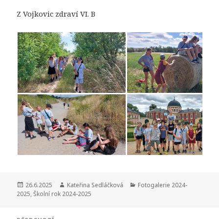
Z Vojkovic zdraví VI. B
Publikováno:
Autor:
Rubriky:
26.6.2025
Kateřina Sedláčková
Fotogalerie 2024-
2025
,
Školní rok 2024-2025
Navigace