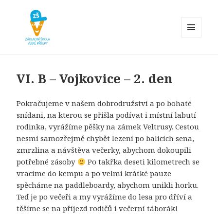
MENU
A
Základní škola Velké Přílepy
WIDGETY
VI. B – Vojkovice – 2. den
Pokračujeme v našem dobrodružství a po bohaté
snídani, na kterou se přišla podívat i místní labutí
rodinka, vyrážíme pěšky na zámek Veltrusy. Cestou
nesmí samozřejmě chybět lezení po balících sena,
zmrzlina a návštěva večerky, abychom dokoupili
potřebné zásoby
Po takřka deseti kilometrech se
vracíme do kempu a po velmi krátké pauze
spěcháme na paddleboardy, abychom unikli horku.
Teď je po večeři a my vyrážíme do lesa pro dříví a
těšíme se na příjezd rodičů i večerní táborák!