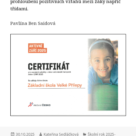
prohloubení pozitivních vztahů mezi žáky napříč
třídami.
Pavlína Ben Saidová
Publikováno:
Autor:
Rubriky:
30.10.2025
Kateřina Sedláčková
Školní rok 2025-