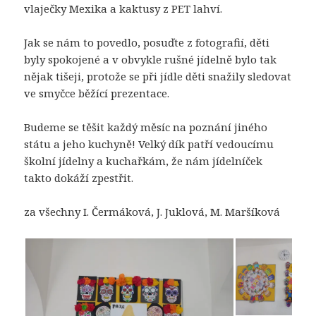
vlaječky Mexika a kaktusy z PET lahví.
Jak se nám to povedlo, posuďte z fotografií, děti
byly spokojené a v obvykle rušné jídelně bylo tak
nějak tišeji, protože se při jídle děti snažily sledovat
ve smyčce běžící prezentace.
Budeme se těšit každý měsíc na poznání jiného
státu a jeho kuchyně! Velký dík patří vedoucímu
školní jídelny a kuchařkám, že nám jídelníček
takto dokáží zpestřit.
za všechny I. Čermáková, J. Juklová, M. Maršíková