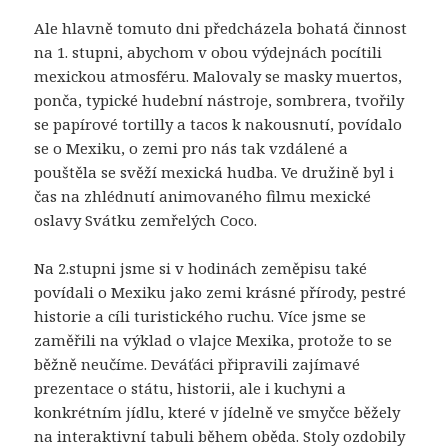
Ale hlavně tomuto dni předcházela bohatá činnost
na 1. stupni, abychom v obou výdejnách pocítili
mexickou atmosféru. Malovaly se masky muertos,
ponča, typické hudební nástroje, sombrera, tvořily
se papírové tortilly a tacos k nakousnutí, povídalo
se o Mexiku, o zemi pro nás tak vzdálené a
pouštěla se svěží mexická hudba. Ve družině byl i
čas na zhlédnutí animovaného filmu mexické
oslavy Svátku zemřelých Coco.
Na 2.stupni jsme si v hodinách zeměpisu také
povídali o Mexiku jako zemi krásné přírody, pestré
historie a cíli turistického ruchu. Více jsme se
zaměřili na výklad o vlajce Mexika, protože to se
běžně neučíme. Deváťáci připravili zajímavé
prezentace o státu, historii, ale i kuchyni a
konkrétním jídlu, které v jídelně ve smyčce běžely
na interaktivní tabuli během oběda. Stoly ozdobily