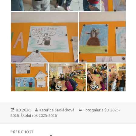
Publikováno:
Autor:
Rubriky:
8.3.2026
Kateřina Sedláčková
Fotogalerie ŠD 2025-
2026
,
Školní rok 2025-2026
Navigace
PŘEDCHOZÍ
pro