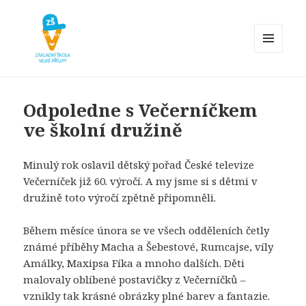
MENU
A
Základní škola Velké Přílepy
WIDGETY
Odpoledne s Večerníčkem
ve školní družině
Minulý rok oslavil dětský pořad České televize
Večerníček již 60. výročí. A my jsme si s dětmi v
družině toto výročí zpětně připomněli.
Během měsíce února se ve všech odděleních četly
známé příběhy Macha a Šebestové, Rumcajse, víly
Amálky, Maxipsa Fíka a mnoho dalších. Děti
malovaly oblíbené postavičky z Večerníčků –
vznikly tak krásné obrázky plné barev a fantazie.