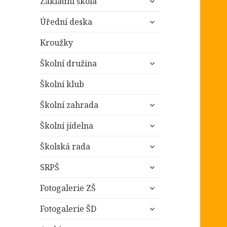
Základní škola
podřazené
zobrazit
položky
Úřední deska
podřazené
položky
Kroužky
zobrazit
Školní družina
podřazené
položky
Školní klub
zobrazit
Školní zahrada
podřazené
zobrazit
položky
Školní jídelna
podřazené
zobrazit
položky
Školská rada
podřazené
zobrazit
položky
SRPŠ
podřazené
zobrazit
položky
Fotogalerie ZŠ
podřazené
zobrazit
položky
Fotogalerie ŠD
podřazené
zobrazit