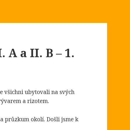
 A a II. B – 1.
e všichni ubytovali na svých
 vývarem a rizotem.
na průzkum okolí. Došli jsme k