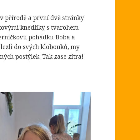
 v přírodě a první dvě stránky
vkovými knedlíky s tvarohem
večerníčkovu pohádku Boba a
lezli do svých klobouků, my
ých postýlek. Tak zase zítra!