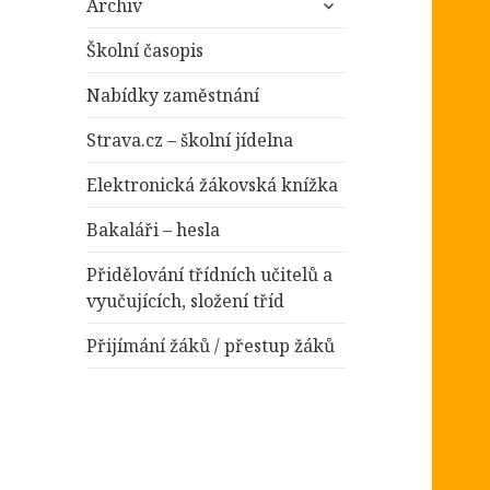
položky
Archiv
podřazené
položky
Školní časopis
Nabídky zaměstnání
Strava.cz – školní jídelna
Elektronická žákovská knížka
Bakaláři – hesla
Přidělování třídních učitelů a
vyučujících, složení tříd
Přijímání žáků / přestup žáků